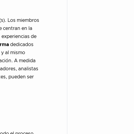
a(s). Los miembros
e centran en la
 experiencias de
orma
dedicados
s y al mismo
zación. A medida
adores, analistas
tes, pueden ser
odo el proceso,