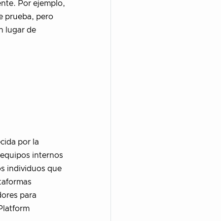
nte. Por ejemplo,
e prueba, pero
n lugar de
cida por la
 equipos internos
s individuos que
ataformas
dores para
Platform