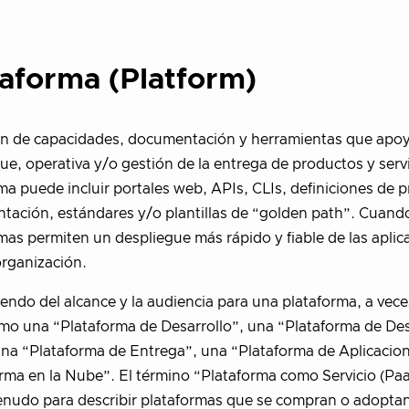
taforma (Platform)
n de capacidades, documentación y herramientas que apoya
ue, operativa y/o gestión de la entrega de productos y serv
ma puede incluir portales web, APIs, CLIs, definiciones de p
ación, estándares y/o plantillas de “golden path”. Cuando
mas permiten un despliegue más rápido y fiable de las aplica
rganización.
ndo del alcance y la audiencia para una plataforma, a veces
omo una “Plataforma de Desarrollo”, una “Plataforma de Des
una “Plataforma de Entrega”, una “Plataforma de Aplicacio
rma en la Nube”. El término “Plataforma como Servicio (Pa
nudo para describir plataformas que se compran o adoptan