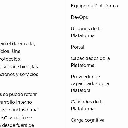
Equipo de Plataforma
DevOps
Usuarios de la
Plataforma
n el desarrollo,
Portal
icios. Una
Capacidades de la
rotocolos,
Plataforma
 se hace bien, las
ciones y servicios
Proveedor de
capacidades de la
Platafora
 se puede referir
Calidades de la
arrollo Interno
Plataforma
nes” o incluso una
aS)” también se
Carga cognitiva
 desde fuera de