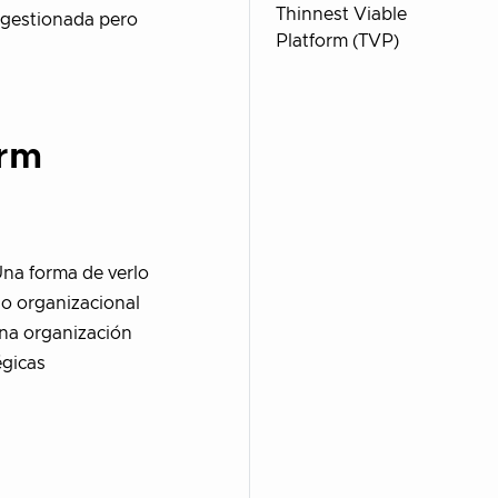
Thinnest Viable
 gestionada pero
Platform (TVP)
orm
Una forma de verlo
ño organizacional
una organización
égicas