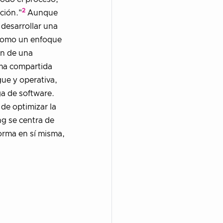
2
ción."
Aunque
desarrollar una
a como un enfoque
ón de una
rma compartida
gue y operativa,
ga de software.
de optimizar la
ng se centra de
forma en sí misma,