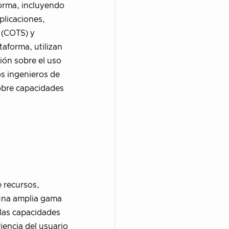
forma, incluyendo
plicaciones,
f (COTS) y
taforma, utilizan
ión sobre el uso
os ingenieros de
sobre capacidades
 recursos,
 una amplia gama
 las capacidades
iencia del usuario