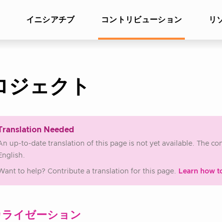
イニシアチブ
コントリビューション
リ
ロジェクト
Translation Needed
An up-to-date translation of this page is not yet available. The c
English.
Want to help? Contribute a translation for this page.
Learn how t
カライゼーション