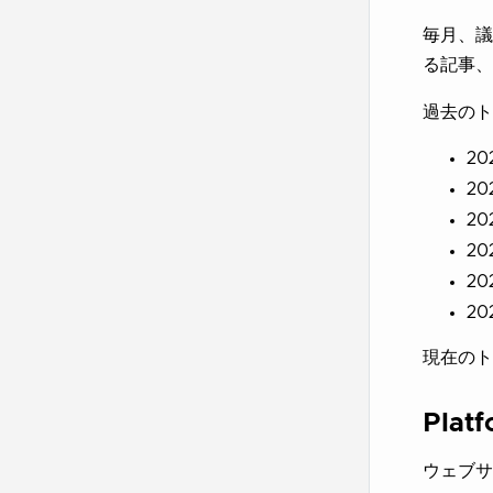
毎月、議
る記事、
過去のト
2
2
2
2
2
2
現在の
Platf
ウェブサ