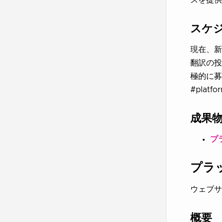
スケ
現在、新
翻訳の投
極的に募
#plat
成果
プ
プラ
ウェブサ
概要