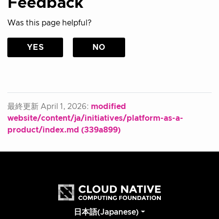
Feedback
Was this page helpful?
YES
NO
最終更新 April 1, 2026:
modified
website/content/ja/initiatives/platform-as-a-
product/index.md (339a899)
日本語(Japanese)