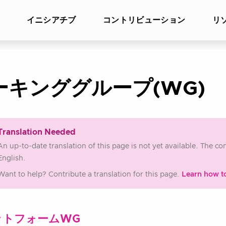
イニシアチブ
コントリビューション
リ
ーキンググループ(WG)
Translation Needed
An up-to-date translation of this page is not yet available. The c
English.
Want to help? Contribute a translation for this page.
Learn how t
ットフォームWG